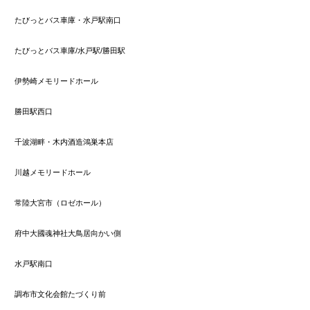
たびっとバス車庫・水戸駅南口
たびっとバス車庫/水戸駅/勝田駅
伊勢崎メモリードホール
勝田駅西口
千波湖畔・木内酒造鴻巣本店
川越メモリードホール
常陸大宮市（ロゼホール）
府中大國魂神社大鳥居向かい側
水戸駅南口
調布市文化会館たづくり前