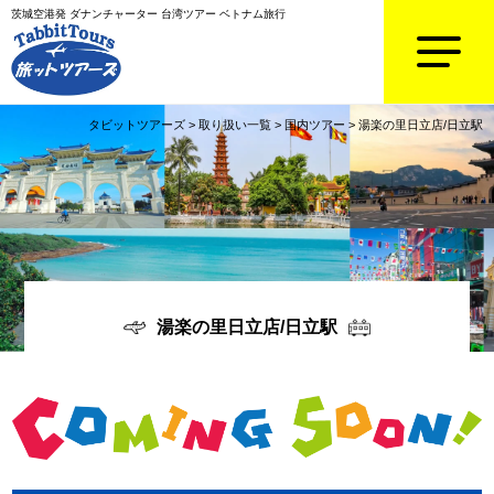
茨城空港発 ダナンチャーター 台湾ツアー ベトナム旅行
タビットツアーズ
>
取り扱い一覧
>
国内ツアー
>
湯楽の里日立店/日立駅
湯楽の里日立店/日立駅