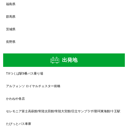
福島県
群馬県
茨城県
長野県
出発地
TXつくば駅9番バス乗り場
アルフォンソ ロイヤルチェスター前橋
かわねや各店
セレモニア富士高萩館/常陸太田館/常陸大宮館/日立サンプラザ/那珂東海館/十王駅
たびっとバス車庫