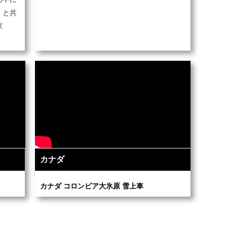
」と共
家
カナダ
カナダ コロンビア大氷原 雪上車