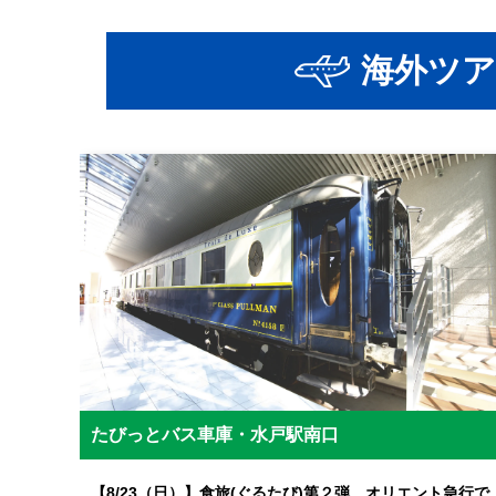
海外ツア
たびっとバス車庫・水戸駅南口
【8/23（日）】食旅(ぐるたび)第２弾 オリエント急行で