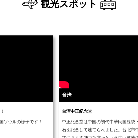
観光スポット
台湾
！
台湾中正紀念堂
韓国ソウルの様子です！
中正紀念堂は中国の初代中華民国総統
石を記念して建てられました。台北市
路にあり約25万平方mという広い敷地