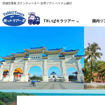
茨城空港発 ダナンチャーター 台湾ツアー ベトナム旅行
TXいばキラツアー
国内ツ