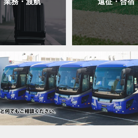
業務・渡航
遠征・合宿