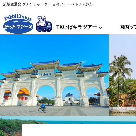
茨城空港発 ダナンチャーター 台湾ツアー ベトナム旅行
TXいばキラツアー
国内ツ