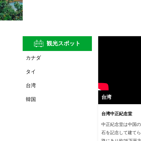
観光スポット
カナダ
タイ
台湾
台湾
韓国
台湾中正紀念堂
中正紀念堂は中国の
石を記念して建てら
路にあり約25万平