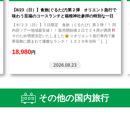
【8/23（日）】食旅(ぐるたび)第２弾 オリエント急行で
味わう至福のコースランチと箱根神社参拝の特別な一日
【８/２３（日）】１日限定 食旅（ぐるたび）第２弾！！ 同
内容ツアー地域最安値！！ 販売開始後２日で２４席が満席
そのため増便決定いたしました
☆オリエント急行車内で豪
華装飾に囲まれて優雅なランチ！ １９２９年当時「 […]
18,980
円
2026.08.23
その他の国内旅行