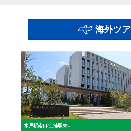
海外ツア
水戸駅南口/土浦駅東口