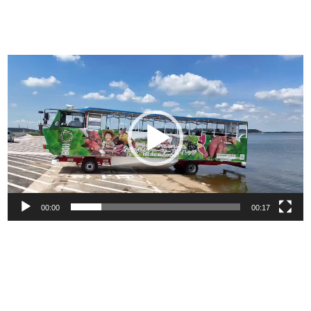
動
画
プ
レ
ー
ヤ
ー
00:00
00:17