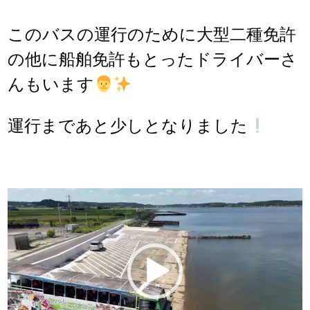
このバスの運行のために大型二種免許
の他に船舶免許もとったドライバーさ
んもいます
運行まであと少しとなりました
動
画
プ
レ
ー
ヤ
ー