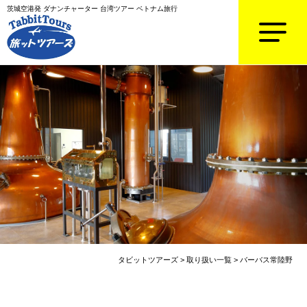
茨城空港発 ダナンチャーター 台湾ツアー ベトナム旅行
タビットツアーズ
>
取り扱い一覧
>
バーバス常陸野